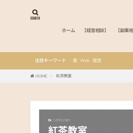
ホーム
【経営相談】
【副業
注目キーワード
食
Web
経営
紅茶教室
HOME
CATEGORY
紅茶教室