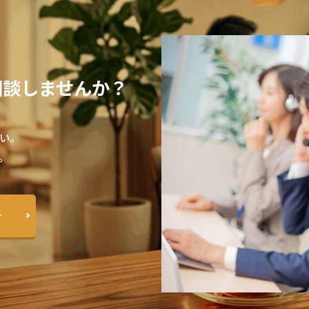
に相談しませんか？
。
い。
。
せ