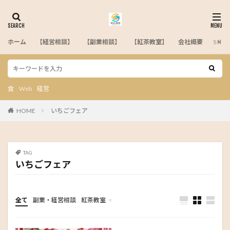
ホーム
【経営相談】
【副業相談】
【紅茶教室】
会社概要
SN
タグ
HP
いちごフェア
イベント
会社設立
創業
紅茶
飲食
食
Web
経営
検索
HOME
いちごフェア
TAG
いちごフェア
全て
副業・経営相談
紅茶教室
未分類